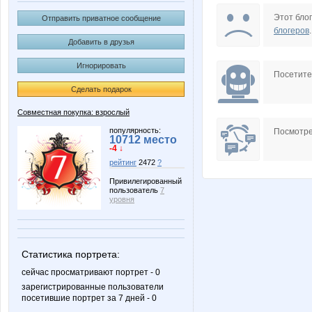
BroNzz@
Butterfly
Этот блог
Отправить приватное сообщение
блогеров
.
Добавить в друзья
Игнорировать
KateHok
Kittyk
Посетит
Сделать подарок
Совместная покупка: взрослый
Nathalie
Natusik
популярность:
Посмотре
10712 место
-4 ↓
рейтинг
2472
?
Привилегированный
пользователь
7
SOFOCHKA
SSG
уровня
Статистика портрета:
Wine
Yanusi
сейчас просматривают портрет - 0
зарегистрированные пользователи
посетившие портрет за 7 дней - 0