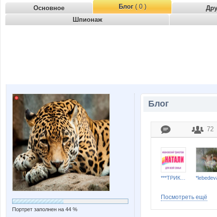
Блог
( 0 )
Основное
Др
Шпионаж
Блог
72
***ТРИКОТАЖ НАТАЛИ***
*lebedev
Посмотреть ещё
Портрет заполнен на 44 %